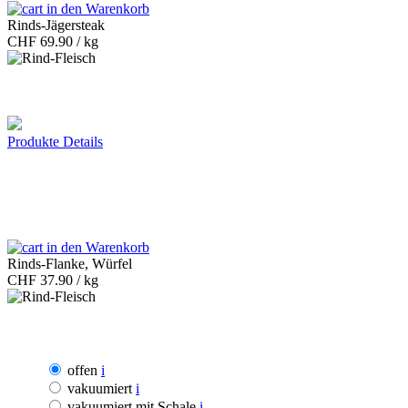
in den Warenkorb
Rinds-Jägersteak
CHF
69.90 / kg
Produkte Details
in den Warenkorb
Rinds-Flanke, Würfel
CHF
37.90 / kg
offen
i
vakuumiert
i
vakuumiert mit Schale
i