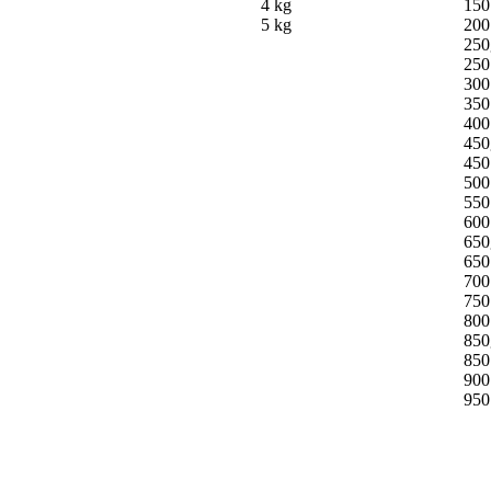
4 kg
150
5 kg
200
250
250
300
350
400
450
450
500
550
600
650
650
700
750
800
850
850
900
950