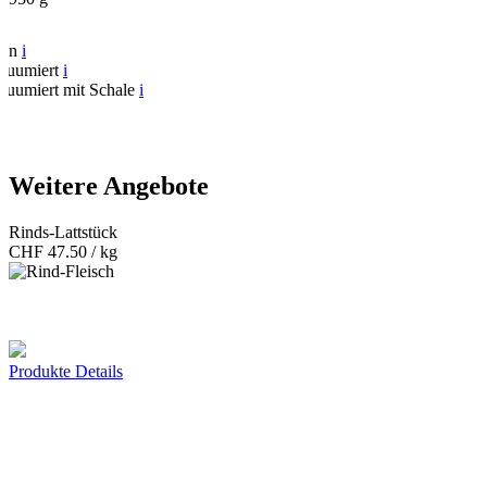
fen
i
kuumiert
i
kuumiert mit Schale
i
Weitere Angebote
Rinds-Lattstück
CHF
47.50 / kg
Produkte Details