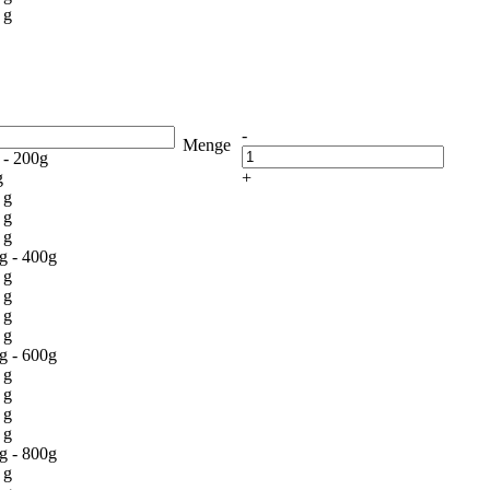
 g
-
Menge
 - 200g
g
+
 g
 g
 g
g - 400g
 g
 g
 g
 g
g - 600g
 g
 g
 g
 g
g - 800g
 g