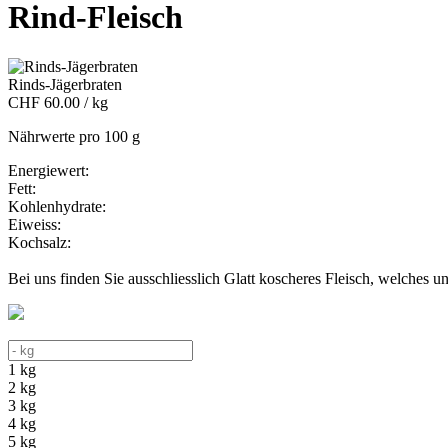
Rind-Fleisch
Rinds-Jägerbraten
CHF 60.00 / kg
Nährwerte pro 100 g
Energiewert:
Fett:
Kohlenhydrate:
Eiweiss:
Kochsalz:
Bei uns finden Sie ausschliesslich Glatt koscheres Fleisch, welches 
1 kg
2 kg
3 kg
4 kg
5 kg