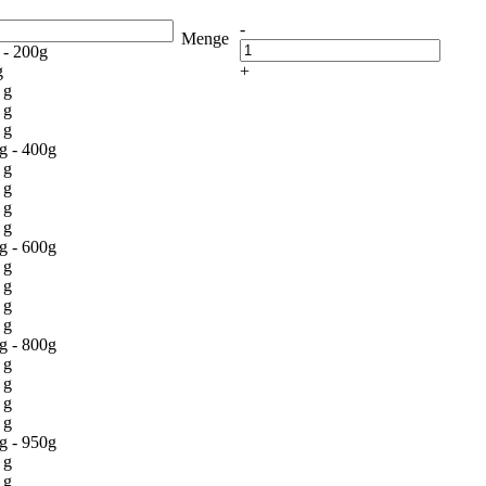
-
Menge
 - 200g
g
+
 g
 g
 g
g - 400g
 g
 g
 g
 g
g - 600g
 g
 g
 g
 g
g - 800g
 g
 g
 g
 g
g - 950g
 g
 g