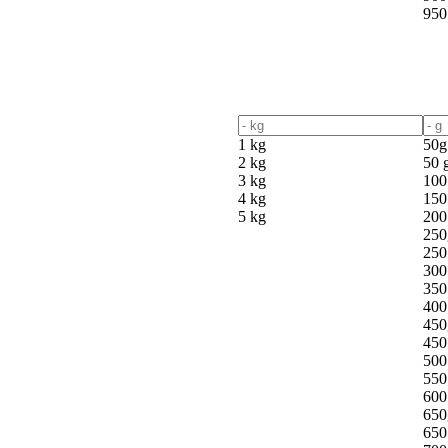
950
1 kg
50g
2 kg
50 
3 kg
100
4 kg
150
5 kg
200
250
250
300
350
400
450
450
500
550
600
650
650