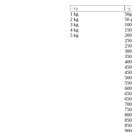
1 kg
50g
2 kg
50 
3 kg
100
4 kg
150
5 kg
200
250
250
300
350
400
450
450
500
550
600
650
650
700
750
800
850
850
900