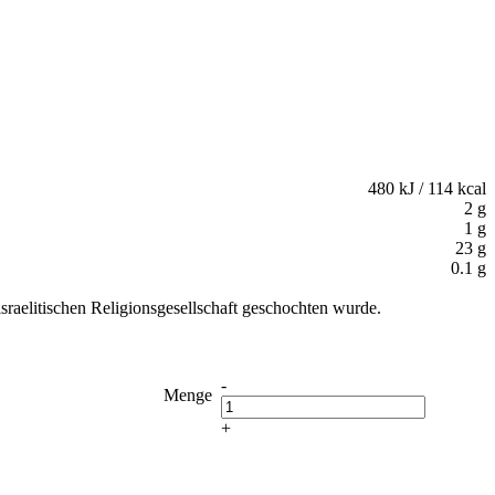
480 kJ / 114 kcal
2 g
1 g
23 g
0.1 g
sraelitischen Religionsgesellschaft geschochten wurde.
-
Menge
+