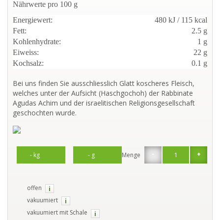
Nährwerte pro 100 g
Energiewert:
480 kJ / 115 kcal
Fett:
2.5 g
Kohlenhydrate:
1 g
Eiweiss:
22 g
Kochsalz:
0.1 g
Bei uns finden Sie ausschliesslich Glatt koscheres Fleisch,
welches unter der Aufsicht (Haschgochoh) der Rabbinate
Agudas Achim und der israelitischen Religionsgesellschaft
geschochten wurde.
-
+
Menge
offen
i
vakuumiert
i
vakuumiert mit Schale
i