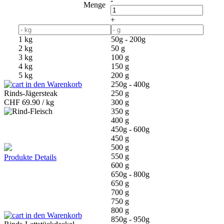
-
Menge
+
1 kg
50g - 200g
2 kg
50 g
3 kg
100 g
4 kg
150 g
5 kg
200 g
in den Warenkorb
250g - 400g
Rinds-Jägersteak
250 g
CHF
69.90 / kg
300 g
350 g
400 g
450g - 600g
450 g
500 g
550 g
Produkte Details
600 g
650g - 800g
650 g
700 g
750 g
800 g
in den Warenkorb
850g - 950g