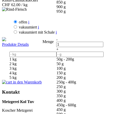
Rinds-Lattstückdeckel
850 g
CHF
62.00 / kg
900 g
950 g
offen
i
vakuumiert
i
vakuumiert mit Schale
i
-
Menge
Produkte Details
+
1 kg
50g - 200g
2 kg
50 g
3 kg
100 g
4 kg
150 g
5 kg
200 g
in den Warenkorb
250g - 400g
250 g
300 g
Kontakt
350 g
400 g
Metzgerei Kol Tuv
450g - 600g
450 g
Koscher Metzgerei