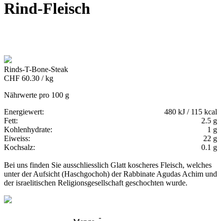
Rind-Fleisch
Rinds-T-Bone-Steak
CHF 60.30 / kg
Nährwerte pro 100 g
Energiewert:
480 kJ / 115 kcal
Fett:
2.5 g
Kohlenhydrate:
1 g
Eiweiss:
22 g
Kochsalz:
0.1 g
Bei uns finden Sie ausschliesslich Glatt koscheres Fleisch, welches
unter der Aufsicht (Haschgochoh) der Rabbinate Agudas Achim und
der israelitischen Religionsgesellschaft geschochten wurde.
-