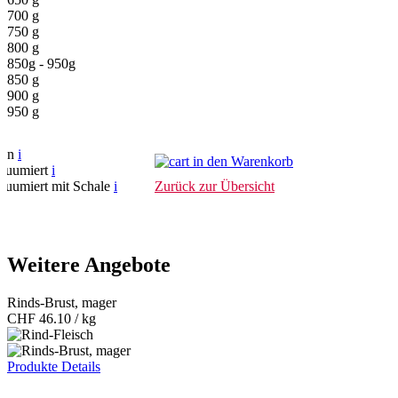
700 g
750 g
800 g
850g - 950g
850 g
900 g
950 g
fen
i
in den Warenkorb
kuumiert
i
kuumiert mit Schale
i
Zurück zur Übersicht
Weitere Angebote
Rinds-Brust, mager
CHF
46.10 / kg
Produkte Details