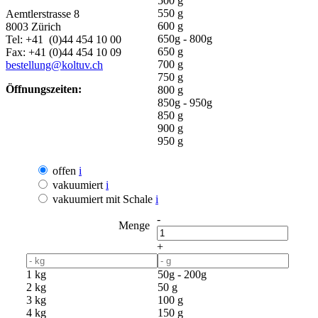
500 g
550 g
Aemtlerstrasse 8
600 g
8003 Zürich
650g - 800g
Tel: +41 (0)44 454 10 00
650 g
Fax: +41 (0)44 454 10 09
700 g
bestellung@koltuv.ch
750 g
Öffnungszeiten:
800 g
850g - 950g
850 g
900 g
950 g
offen
i
vakuumiert
i
vakuumiert mit Schale
i
-
Menge
+
1 kg
50g - 200g
2 kg
50 g
3 kg
100 g
4 kg
150 g