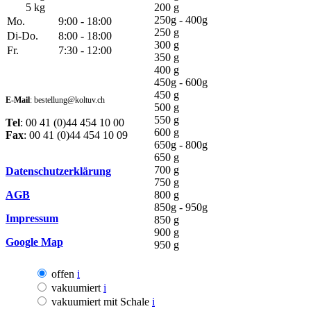
5 kg
200 g
250g - 400g
Mo.
9:00 - 18:00
250 g
Di-Do.
8:00 - 18:00
300 g
Fr.
7:30 - 12:00
350 g
400 g
450g - 600g
450 g
E-Mail
: bestellung@koltuv.ch
500 g
550 g
Tel
: 00 41 (0)44 454 10 00
600 g
Fax
: 00 41 (0)44 454 10 09
650g - 800g
650 g
700 g
Datenschutzerklärung
750 g
AGB
800 g
850g - 950g
Impressum
850 g
900 g
Google Map
950 g
offen
i
vakuumiert
i
vakuumiert mit Schale
i