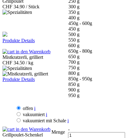
Grillpoulet
250 g
CHF
34.90 / Stück
300 g
350 g
400 g
450g - 600g
450 g
500 g
550 g
Produkte Details
600 g
650g - 800g
in den Warenkorb
650 g
Mistkratzerli, grilliert
700 g
CHF
34.50 / kg
750 g
800 g
850g - 950g
Produkte Details
850 g
900 g
950 g
offen
i
vakuumiert
i
vakuumiert mit Schale
i
in den Warenkorb
-
Menge
Grillpoulet-Schenkel