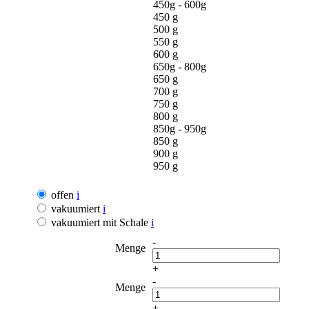
450g - 600g
450 g
500 g
550 g
600 g
650g - 800g
650 g
700 g
750 g
800 g
850g - 950g
850 g
900 g
950 g
offen
i
vakuumiert
i
vakuumiert mit Schale
i
-
Menge
+
-
Menge
+