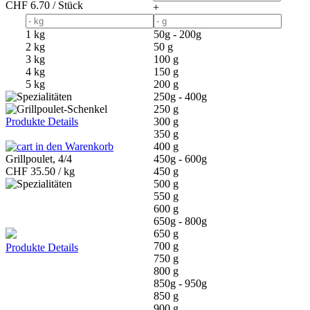
CHF
6.70 / Stück
+
1 kg
50g - 200g
2 kg
50 g
3 kg
100 g
4 kg
150 g
5 kg
200 g
250g - 400g
250 g
Produkte Details
300 g
350 g
in den Warenkorb
400 g
Grillpoulet, 4/4
450g - 600g
CHF
35.50 / kg
450 g
500 g
550 g
600 g
650g - 800g
650 g
700 g
Produkte Details
750 g
800 g
850g - 950g
850 g
900 g