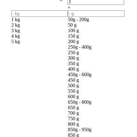
+
1 kg
50g - 200g
2 kg
50 g
3 kg
100 g
4 kg
150 g
5 kg
200 g
250g - 400g
250 g
300 g
350 g
400 g
450g - 600g
450 g
500 g
550 g
600 g
650g - 800g
650 g
700 g
750 g
800 g
850g - 950g
850 g