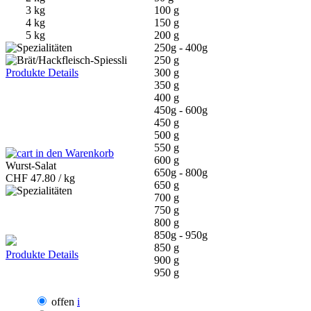
3 kg
100 g
4 kg
150 g
5 kg
200 g
250g - 400g
250 g
Produkte Details
300 g
350 g
400 g
450g - 600g
450 g
500 g
550 g
in den Warenkorb
600 g
Wurst-Salat
650g - 800g
CHF
47.80 / kg
650 g
700 g
750 g
800 g
850g - 950g
850 g
Produkte Details
900 g
950 g
offen
i