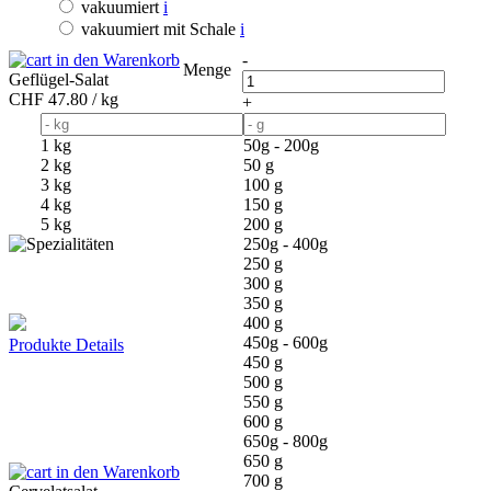
vakuumiert
i
vakuumiert mit Schale
i
in den Warenkorb
-
Menge
Geflügel-Salat
CHF
47.80 / kg
+
1 kg
50g - 200g
2 kg
50 g
3 kg
100 g
4 kg
150 g
5 kg
200 g
250g - 400g
250 g
300 g
350 g
400 g
450g - 600g
Produkte Details
450 g
500 g
550 g
600 g
650g - 800g
650 g
in den Warenkorb
700 g