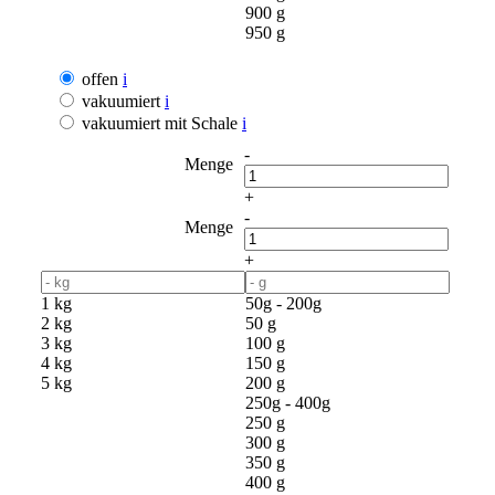
900 g
950 g
offen
i
vakuumiert
i
vakuumiert mit Schale
i
-
Menge
+
-
Menge
+
1 kg
50g - 200g
2 kg
50 g
3 kg
100 g
4 kg
150 g
5 kg
200 g
250g - 400g
250 g
300 g
350 g
400 g