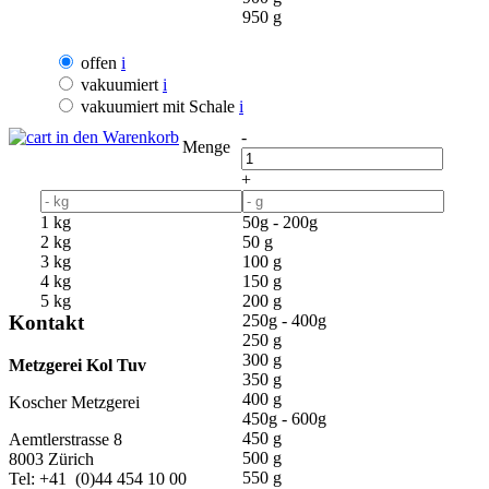
950 g
offen
i
vakuumiert
i
vakuumiert mit Schale
i
in den Warenkorb
-
Menge
+
1 kg
50g - 200g
2 kg
50 g
3 kg
100 g
4 kg
150 g
5 kg
200 g
Kontakt
250g - 400g
250 g
300 g
Metzgerei Kol Tuv
350 g
400 g
Koscher Metzgerei
450g - 600g
450 g
Aemtlerstrasse 8
500 g
8003 Zürich
550 g
Tel: +41 (0)44 454 10 00