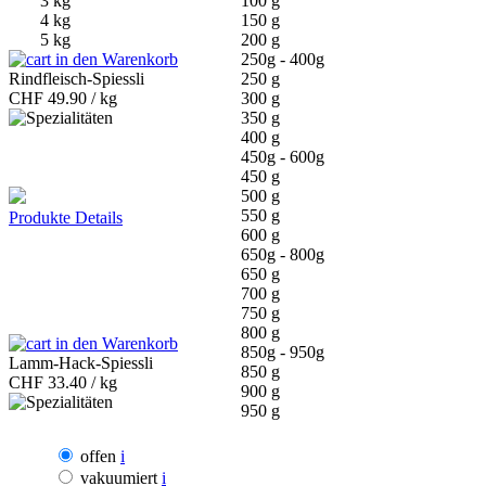
3 kg
100 g
4 kg
150 g
5 kg
200 g
in den Warenkorb
250g - 400g
Rindfleisch-Spiessli
250 g
CHF
49.90 / kg
300 g
350 g
400 g
450g - 600g
450 g
500 g
550 g
Produkte Details
600 g
650g - 800g
650 g
700 g
750 g
800 g
in den Warenkorb
850g - 950g
Lamm-Hack-Spiessli
850 g
CHF
33.40 / kg
900 g
950 g
offen
i
vakuumiert
i