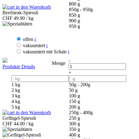
800 g
in den Warenkorb
850g - 950g
Beefsteak-Spiessli
850 g
CHF
49.90 / kg
900 g
950 g
offen
i
vakuumiert
i
vakuumiert mit Schale
i
-
Menge
Produkte Details
+
1 kg
50g - 200g
2 kg
50 g
3 kg
100 g
4 kg
150 g
5 kg
200 g
in den Warenkorb
250g - 400g
Geflügel-Spiessli
250 g
CHF
44.00 / kg
300 g
350 g
400 g