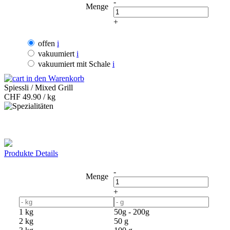
-
Menge
+
offen
i
vakuumiert
i
vakuumiert mit Schale
i
in den Warenkorb
Spiessli / Mixed Grill
CHF
49.90 / kg
Produkte Details
-
Menge
+
1 kg
50g - 200g
2 kg
50 g