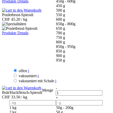
Produkte Details
450g - 600g
450 g
in den Warenkorb
500 g
Pouletbrust-Spiessli
550 g
CHF
45.20 / kg
600 g
650g - 800g
650 g
Produkte Details
700 g
750 g
800 g
850g - 950g
850 g
900 g
950 g
offen
i
vakuumiert
i
vakuumiert mit Schale
i
in den Warenkorb
-
Menge
Brät/Hackfleisch-Spiessli
CHF
33.50 / kg
+
1 kg
50g - 200g
2 kg
50 g