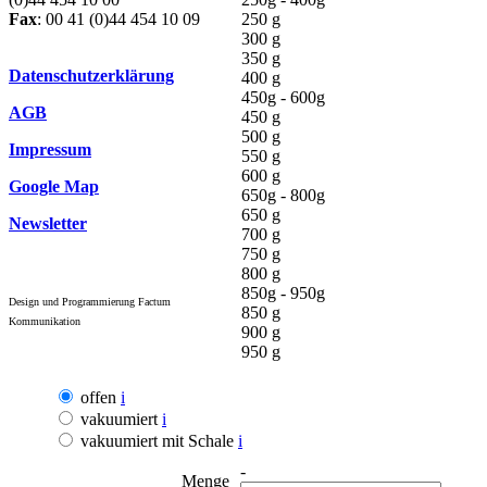
Fax
: 00 41 (0)44 454 10 09
250 g
300 g
350 g
Datenschutzerklärung
400 g
450g - 600g
AGB
450 g
500 g
Impressum
550 g
600 g
Google Map
650g - 800g
650 g
Newsletter
700 g
750 g
800 g
850g - 950g
Design und Programmierung Factum
850 g
Kommunikation
900 g
950 g
offen
i
vakuumiert
i
vakuumiert mit Schale
i
-
Menge