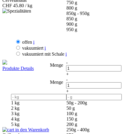
Cervelatsalat
750 g
CHF
45.80 / kg
800 g
850g - 950g
850 g
900 g
950 g
offen
i
vakuumiert
i
vakuumiert mit Schale
i
-
Menge
Produkte Details
+
-
Menge
+
1 kg
50g - 200g
2 kg
50 g
3 kg
100 g
4 kg
150 g
5 kg
200 g
in den Warenkorb
250g - 400g