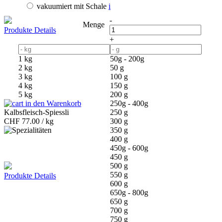
vakuumiert mit Schale
i
-
Menge
Produkte Details
+
1 kg
50g - 200g
2 kg
50 g
3 kg
100 g
4 kg
150 g
5 kg
200 g
in den Warenkorb
250g - 400g
Kalbsfleisch-Spiessli
250 g
CHF
77.00 / kg
300 g
350 g
400 g
450g - 600g
450 g
500 g
550 g
Produkte Details
600 g
650g - 800g
650 g
700 g
750 g