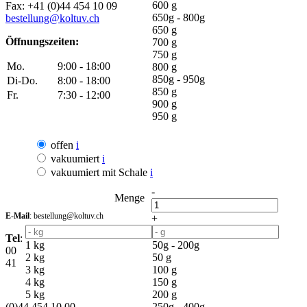
600 g
Fax: +41 (0)44 454 10 09
650g - 800g
bestellung@koltuv.ch
650 g
Öffnungszeiten:
700 g
750 g
Mo.
9:00 - 18:00
800 g
850g - 950g
Di-Do.
8:00 - 18:00
850 g
Fr.
7:30 - 12:00
900 g
950 g
offen
i
vakuumiert
i
vakuumiert mit Schale
i
-
Menge
E-Mail
: bestellung@koltuv.ch
+
Tel
:
1 kg
50g - 200g
00
2 kg
50 g
41
3 kg
100 g
4 kg
150 g
5 kg
200 g
(0)44 454 10 00
250g - 400g