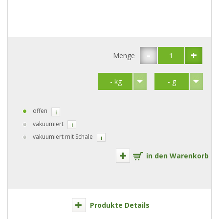
-
+
Menge
offen
i
vakuumiert
i
vakuumiert mit Schale
i
in den Warenkorb
Produkte Details