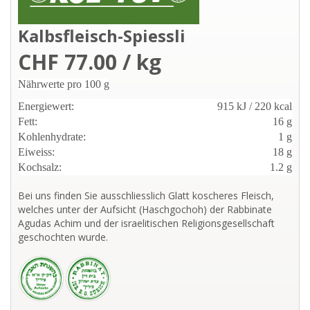
Kalbsfleisch-Spiessli
CHF 77.00 / kg
Nährwerte pro 100 g
Energiewert:
915 kJ / 220 kcal
Fett:
16 g
Kohlenhydrate:
1 g
Eiweiss:
18 g
Kochsalz:
1.2 g
Bei uns finden Sie ausschliesslich Glatt koscheres Fleisch,
welches unter der Aufsicht (Haschgochoh) der Rabbinate
Agudas Achim und der israelitischen Religionsgesellschaft
geschochten wurde.