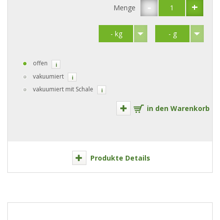
-
+
Menge
offen
i
vakuumiert
i
vakuumiert mit Schale
i
in den Warenkorb
Produkte Details