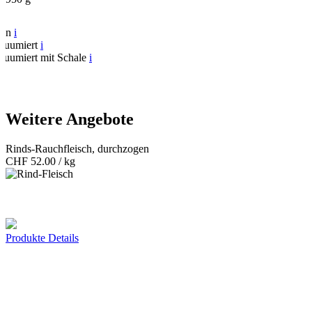
fen
i
kuumiert
i
kuumiert mit Schale
i
Weitere Angebote
Rinds-Rauchfleisch, durchzogen
CHF
52.00 / kg
Produkte Details