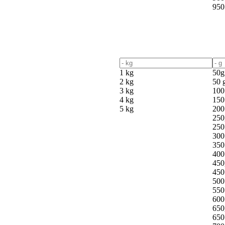
950
1 kg
50g
2 kg
50 
3 kg
100
4 kg
150
5 kg
200
250
250
300
350
400
450
450
500
550
600
650
650