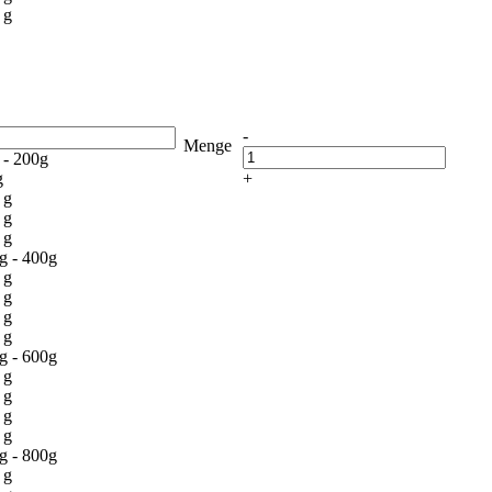
 g
-
Menge
 - 200g
g
+
 g
 g
 g
g - 400g
 g
 g
 g
 g
g - 600g
 g
 g
 g
 g
g - 800g
 g