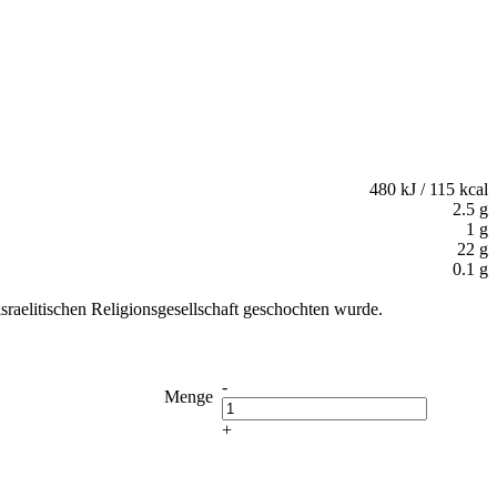
480 kJ / 115 kcal
2.5 g
1 g
22 g
0.1 g
sraelitischen Religionsgesellschaft geschochten wurde.
-
Menge
+