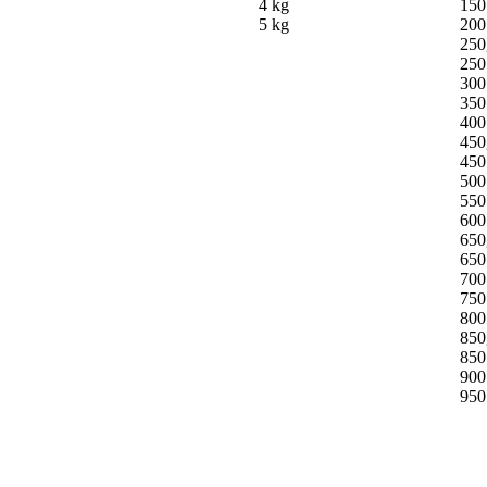
4 kg
150
5 kg
200
250
250
300
350
400
450
450
500
550
600
650
650
700
750
800
850
850
900
950