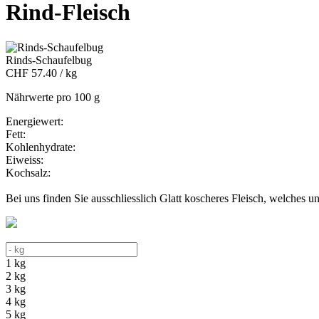
Rind-Fleisch
Rinds-Schaufelbug
CHF 57.40 / kg
Nährwerte pro 100 g
Energiewert:
Fett:
Kohlenhydrate:
Eiweiss:
Kochsalz:
Bei uns finden Sie ausschliesslich Glatt koscheres Fleisch, welches 
1 kg
2 kg
3 kg
4 kg
5 kg