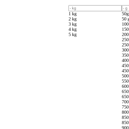
1 kg
50g
2 kg
50 
3 kg
100
4 kg
150
5 kg
200
250
250
300
350
400
450
450
500
550
600
650
650
700
750
800
850
850
900