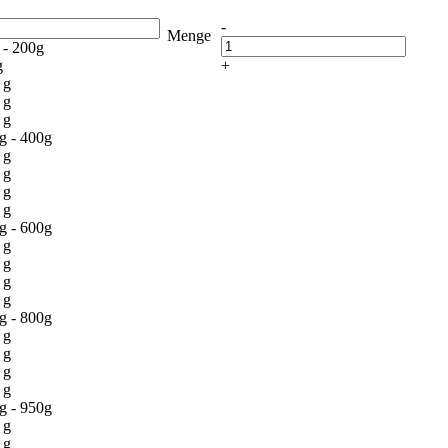
-
Menge
 - 200g
g
+
 g
 g
 g
g - 400g
 g
 g
 g
 g
g - 600g
 g
 g
 g
 g
g - 800g
 g
 g
 g
 g
g - 950g
 g
 g