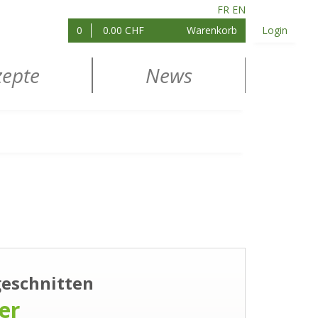
FR
EN
0
0.00 CHF
Warenkorb
Login
zepte
News
geschnitten
ler