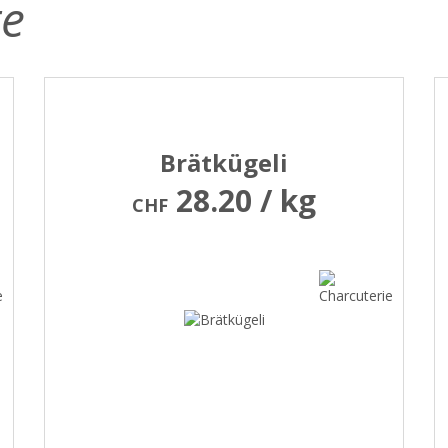
te
Brätkügeli
28.20 / kg
CHF