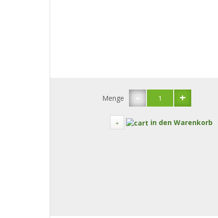
-
+
Menge
in den Warenkorb