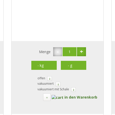
-
+
Menge
offen
i
vakuumiert
i
vakuumiert mit Schale
i
in den Warenkorb