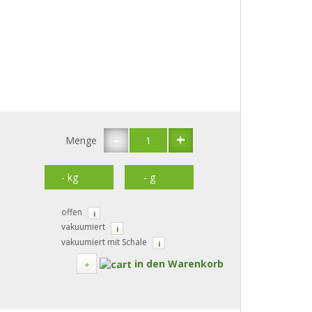
-
+
Menge
offen
i
vakuumiert
i
vakuumiert mit Schale
i
in den Warenkorb