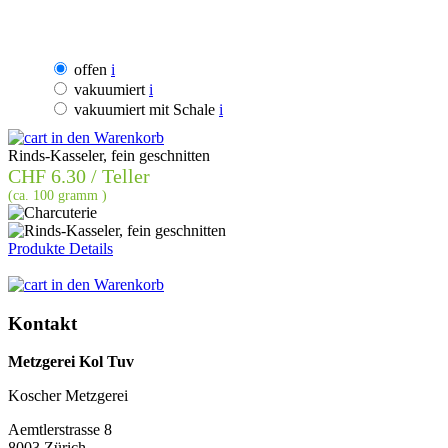
offen
i
vakuumiert
i
vakuumiert mit Schale
i
in den Warenkorb
Rinds-Kasseler, fein geschnitten
CHF
6.30 / Teller
(ca. 100 gramm )
Produkte Details
in den Warenkorb
Kontakt
Metzgerei Kol Tuv
Koscher Metzgerei
Aemtlerstrasse 8
8003 Zürich