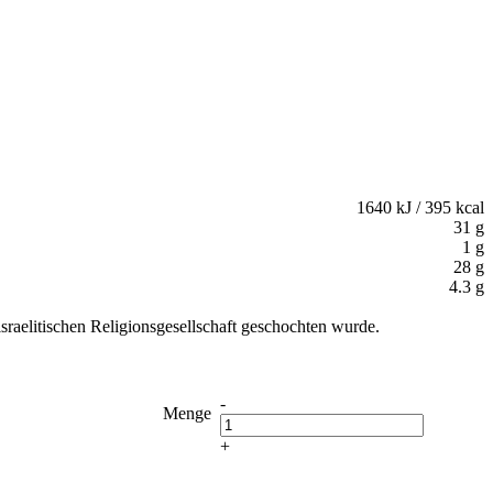
1640 kJ / 395 kcal
31 g
1 g
28 g
4.3 g
sraelitischen Religionsgesellschaft geschochten wurde.
-
Menge
+