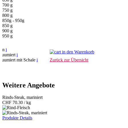
700 g
750 g
800 g
850g - 950g
850 g
900 g
950 g
fen
i
in den Warenkorb
kuumiert
i
kuumiert mit Schale
i
Zurück zur Übersicht
Weitere Angebote
Rinds-Steak, mariniert
CHF
70.30 / kg
Produkte Details