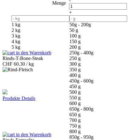
-
Menge
+
1 kg
50g - 200g
2 kg
50 g
3 kg
100 g
4 kg
150 g
5 kg
200 g
in den Warenkorb
250g - 400g
Rinds-T-Bone-Steak
250 g
CHF
60.30 / kg
300 g
350 g
400 g
450g - 600g
450 g
500 g
550 g
Produkte Details
600 g
650g - 800g
650 g
700 g
750 g
800 g
in den Warenkorb
850g - 950g