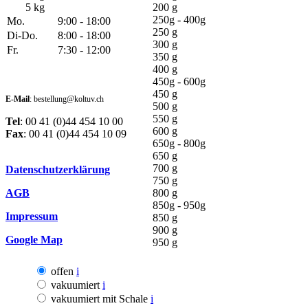
5 kg
200 g
250g - 400g
Mo.
9:00 - 18:00
250 g
Di-Do.
8:00 - 18:00
300 g
Fr.
7:30 - 12:00
350 g
400 g
450g - 600g
450 g
E-Mail
: bestellung@koltuv.ch
500 g
550 g
Tel
: 00 41 (0)44 454 10 00
600 g
Fax
: 00 41 (0)44 454 10 09
650g - 800g
650 g
700 g
Datenschutzerklärung
750 g
AGB
800 g
850g - 950g
Impressum
850 g
900 g
Google Map
950 g
offen
i
vakuumiert
i
vakuumiert mit Schale
i