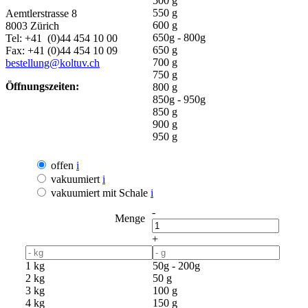
500 g
550 g
Aemtlerstrasse 8
600 g
8003 Zürich
650g - 800g
Tel: +41 (0)44 454 10 00
650 g
Fax: +41 (0)44 454 10 09
700 g
bestellung@koltuv.ch
750 g
Öffnungszeiten:
800 g
850g - 950g
850 g
900 g
950 g
offen
i
vakuumiert
i
vakuumiert mit Schale
i
-
Menge
+
1 kg
50g - 200g
2 kg
50 g
3 kg
100 g
4 kg
150 g