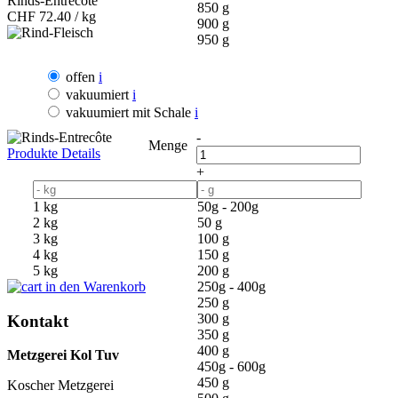
Rinds-Entrecôte
850 g
CHF
72.40 / kg
900 g
950 g
offen
i
vakuumiert
i
vakuumiert mit Schale
i
-
Menge
Produkte Details
+
1 kg
50g - 200g
2 kg
50 g
3 kg
100 g
4 kg
150 g
5 kg
200 g
in den Warenkorb
250g - 400g
250 g
300 g
Kontakt
350 g
400 g
Metzgerei Kol Tuv
450g - 600g
450 g
Koscher Metzgerei