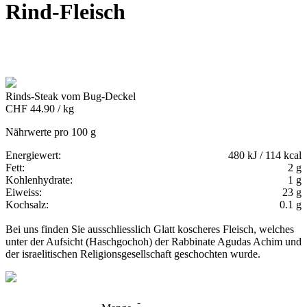
Rind-Fleisch
Rinds-Steak vom Bug-Deckel
CHF 44.90 / kg
Nährwerte pro 100 g
Energiewert:
480 kJ / 114 kcal
Fett:
2 g
Kohlenhydrate:
1 g
Eiweiss:
23 g
Kochsalz:
0.1 g
Bei uns finden Sie ausschliesslich Glatt koscheres Fleisch, welches
unter der Aufsicht (Haschgochoh) der Rabbinate Agudas Achim und
der israelitischen Religionsgesellschaft geschochten wurde.
-