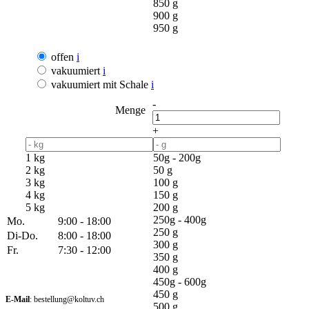
850 g
900 g
950 g
offen
i
vakuumiert
i
vakuumiert mit Schale
i
-
Menge
+
1 kg
50g - 200g
2 kg
50 g
3 kg
100 g
4 kg
150 g
5 kg
200 g
250g - 400g
Mo.
9:00 - 18:00
250 g
Di-Do.
8:00 - 18:00
300 g
Fr.
7:30 - 12:00
350 g
400 g
450g - 600g
450 g
E-Mail
: bestellung@koltuv.ch
500 g