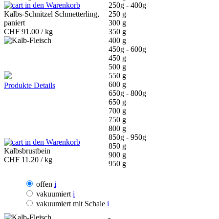
in den Warenkorb
250g - 400g
Kalbs-Schnitzel Schmetterling,
250 g
paniert
300 g
CHF
91.00 / kg
350 g
400 g
450g - 600g
450 g
500 g
550 g
600 g
Produkte Details
650g - 800g
650 g
700 g
750 g
800 g
850g - 950g
in den Warenkorb
850 g
Kalbsbrustbein
900 g
CHF
11.20 / kg
950 g
offen
i
vakuumiert
i
vakuumiert mit Schale
i
-