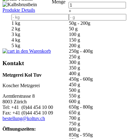
Menge
Produkte Details
+
1 kg
50g - 200g
2 kg
50 g
3 kg
100 g
4 kg
150 g
5 kg
200 g
in den Warenkorb
250g - 400g
250 g
300 g
Kontakt
350 g
400 g
Metzgerei Kol Tuv
450g - 600g
450 g
Koscher Metzgerei
500 g
550 g
Aemtlerstrasse 8
600 g
8003 Zürich
650g - 800g
Tel: +41 (0)44 454 10 00
650 g
Fax: +41 (0)44 454 10 09
700 g
bestellung@koltuv.ch
750 g
Öffnungszeiten:
800 g
850g - 950g