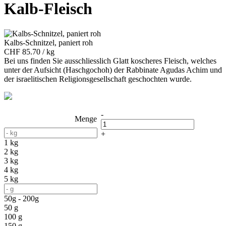
Kalb-Fleisch
Kalbs-Schnitzel, paniert roh
CHF 85.70 / kg
Bei uns finden Sie ausschliesslich Glatt koscheres Fleisch, welches
unter der Aufsicht (Haschgochoh) der Rabbinate Agudas Achim und
der israelitischen Religionsgesellschaft geschochten wurde.
-
Menge
+
1 kg
2 kg
3 kg
4 kg
5 kg
50g - 200g
50 g
100 g
150 g