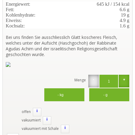
Energiewert:
645 kJ / 154 kcal
Fett:
6.6 g
Kohlenhydrate:
19 g
Eiweiss:
4.9 g
Kochsalz:
1.6 g
Bei uns finden Sie ausschliesslich Glatt koscheres Fleisch,
welches unter der Aufsicht (Haschgochoh) der Rabbinate
Agudas Achim und der israelitischen Religionsgesellschaft
geschochten wurde.
-
+
Menge
i
offen
i
vakuumiert
i
vakuumiert mit Schale