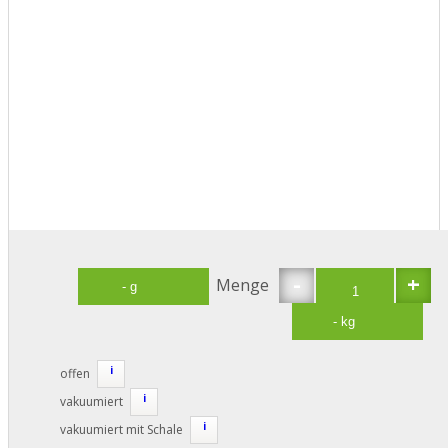
-
+
Menge
i
offen
i
vakuumiert
i
vakuumiert mit Schale