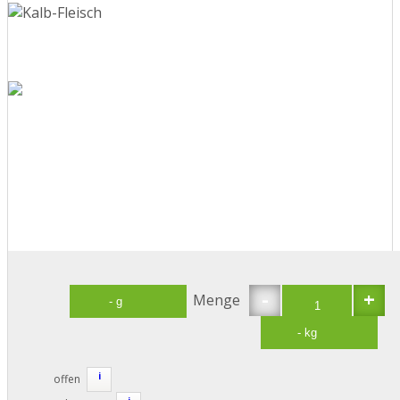
-
+
Menge
i
offen