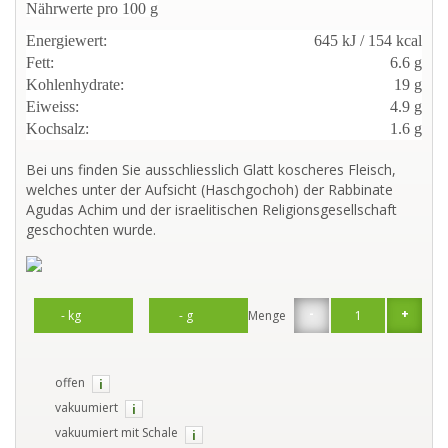
Nährwerte pro 100 g
Energiewert:
645 kJ / 154 kcal
Fett:
6.6 g
Kohlenhydrate:
19 g
Eiweiss:
4.9 g
Kochsalz:
1.6 g
Bei uns finden Sie ausschliesslich Glatt koscheres Fleisch,
welches unter der Aufsicht (Haschgochoh) der Rabbinate
Agudas Achim und der israelitischen Religionsgesellschaft
geschochten wurde.
-
+
Menge
offen
i
vakuumiert
i
vakuumiert mit Schale
i