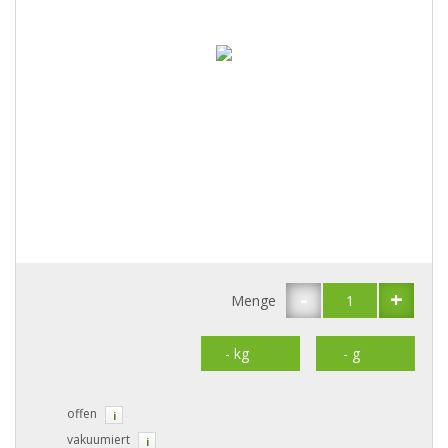
-
+
Menge
offen
i
vakuumiert
i